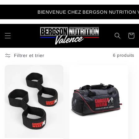
et
passer
BIENVENUE CHEZ BERGSON NUTRITION V
au
contenu
Panier
Filtrer et trier
6 produits