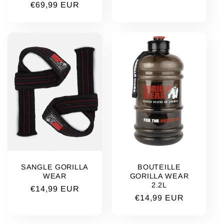
Prix
€69,99 EUR
habituel
habituel
SANGLE GORILLA
BOUTEILLE
WEAR
GORILLA WEAR
2.2L
Prix
€14,99 EUR
Prix
€14,99 EUR
habituel
habituel