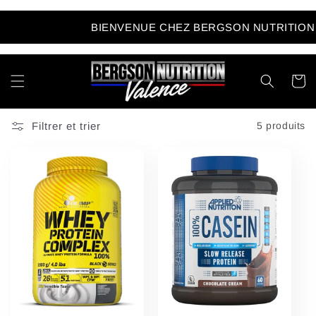
et
passer
BIENVENUE CHEZ BERGSON NUTRITION V
au
contenu
Panier
Filtrer et trier
5 produits