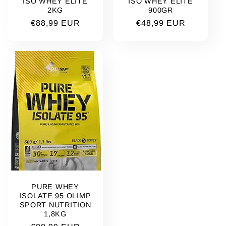
ISO WHEY ELITE
ISO WHEY ELITE
2KG
900GR
Prix
€88,99 EUR
Prix
€48,99 EUR
habituel
habituel
PURE WHEY
ISOLATE 95 OLIMP
SPORT NUTRITION
1,8KG