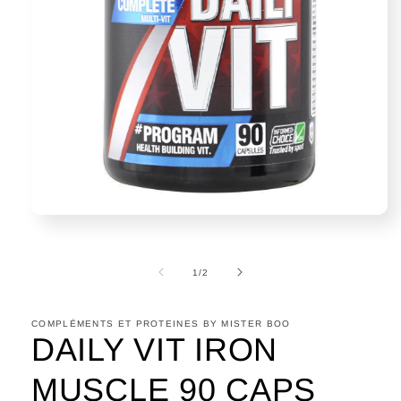
de
1
/
2
COMPLÉMENTS ET PROTEINES BY MISTER BOO
DAILY VIT IRON
MUSCLE 90 CAPS