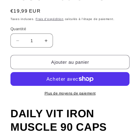
Prix
€19,99 EUR
habituel
Taxes incluses.
Frais d'expédition
calculés à l'étape de paiement.
Quantité
Réduire
Augmenter
la
la
quantité
quantité
de
de
Ajouter au panier
DAILY
DAILY
VIT
VIT
IRON
IRON
MUSCLE
MUSCLE
90
90
Plus de moyens de paiement
CAPS
CAPS
DAILY VIT IRON
MUSCLE 90 CAPS